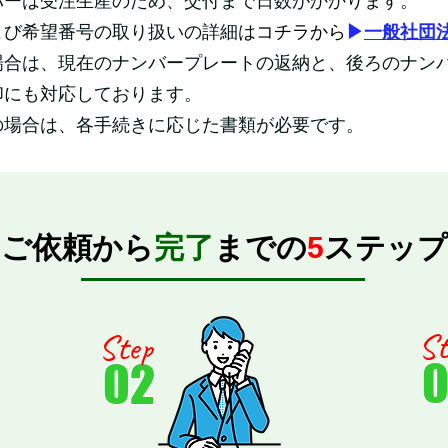
バーは受注生産のため、交付まで日数がかかります。
よび希望番号の取り扱いの詳細は
コチラから
▶
一般社団
場合は、現在のナンバープレートの返納と、後ろのナン
印にも対応しております。
の場合は、各手続きに応じた書類が必要です。
ご依頼から
完了
までの
5
ステップ
St
Step
02