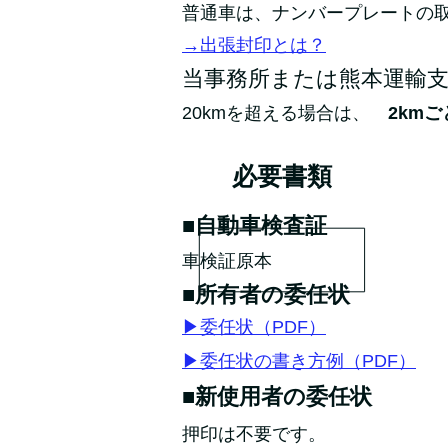
普通車は、ナンバープレートの
→出張封印とは？
当事務所または熊本運輸支局
20kmを超える場合は、
2kmご
必要書類
■自動車検査証
車検証原本
■所有者の委任状
▶委任状（PDF）
▶委任状の書き方例（PDF）
■新使用者の委任状
押印は不要です。