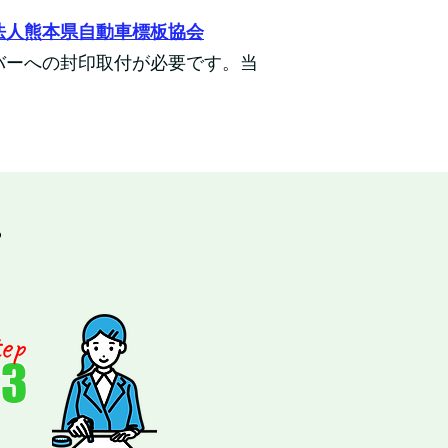
法人熊本県自動車標板協会
バーへの封印取付が必要です。当
ep
03