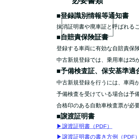
必要書類
■登録識別情報等通知書
抹消証明書や廃車証と呼ばれる
■自賠責保険証書
登録する車両に有効な自賠責保
中古新規登録では、乗用車は25
■予備検査証、保安基準適
中古新規登録を行うには、車両
予備検査を受けている場合は予
合格印のある自動車検査票が必
■譲渡証明書
▶譲渡証明書（PDF）
▶譲渡証明書の書き方例（PDF