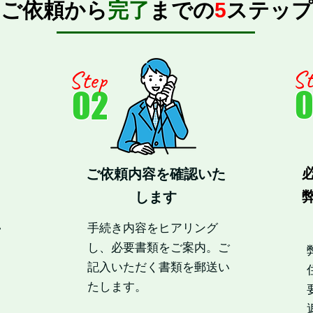
ご依頼から
完了
までの
5
ステップ
St
Step
02
ご依頼内容を確認いた
します
い
手続き内容をヒアリング
。
し、必要書類をご案内。ご
記入いただく書類を郵送い
たします。