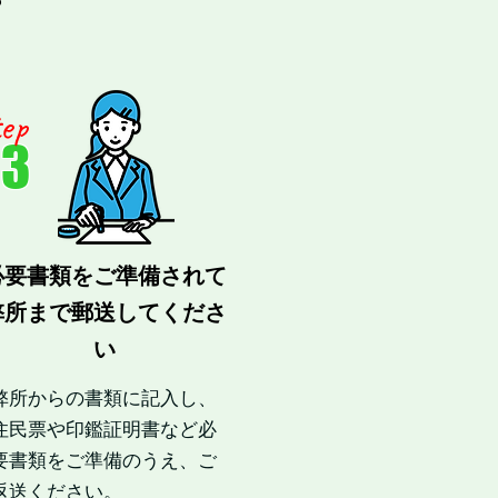
ep
03
​必要書類をご準備されて
​弊所まで郵送してくださ
い
弊所からの書類に記入し、
住民票や印鑑証明書など必
要書類をご準備のうえ、ご
返送ください。