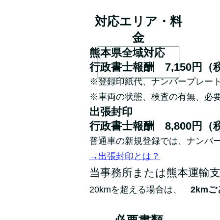
対応エリア・料
金
熊本県全域対応
行政書士報酬 7,150円（
※登録印紙代、ナンバープレー
※車両の状態、検査の有無、必
出張封印
行政書士報酬 8,800円（
普通車の新規登録では、ナンバ
→出張封印とは？
当事務所または熊本運輸支局
20kmを超える場合は、
2kmご