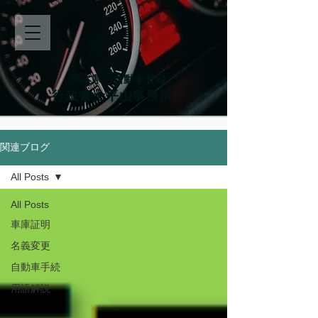
熊本県の自動車登録
行政書士平山事務所
関連ブログ
All Posts
All Posts
車庫証明
名義変更
自動車手続
用語解説